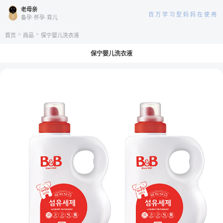
老母亲
百万学习型妈妈在使用
备孕·怀孕·育儿
>
>
首页
商品
保宁婴儿洗衣液
保宁婴儿洗衣液