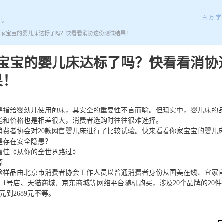
百万
儿
你家宝宝的婴儿床达标了吗？快看看消协这份测试结果！
家宝宝的婴儿床达标了吗？快看看消协
果！
是指给婴幼儿使用的床，其安全的重要性不言而喻。但现实中，婴儿床的
能和价格也是相差很大，消费者选购时往往很难选择。
消费者协会对20款网售婴儿床进行了比较试验。快来看看你家宝宝的婴儿
是存在安全隐患？
嘉佳《从你的全世界路过》
源
验样品由北京市消费者协会工作人员以普通消费者身份从国美在线、宜家
、1号店、天猫商城、京东商城等网络平台随机购买，涉及20个品牌的20
元到2689元不等。