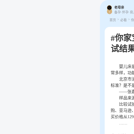
老母亲
备孕·怀孕·育
>
>
首页
必看
#你
试结
婴儿床
常多样，功
北京市
标准？是不
——张
样品来
比较试
购、亚马逊
买价格从129
……