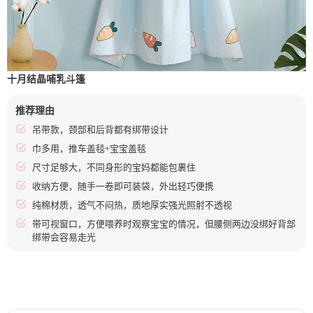
十月结晶哺乳斗篷
推荐理由
吊带款，颈部和后背都有绑带设计
巾多用，推车盖毯+宝宝盖毯
尺寸足够大，不同身形的宝妈都能包裹住
收纳方便，随手一卷即可装袋，外出轻巧便携
纯棉材质，透气不闷热，质地厚实强光照射不透视
带可视窗口，方便喂养时观察宝宝的情况，但腰侧两边没绑好背部
绑带会容易走光