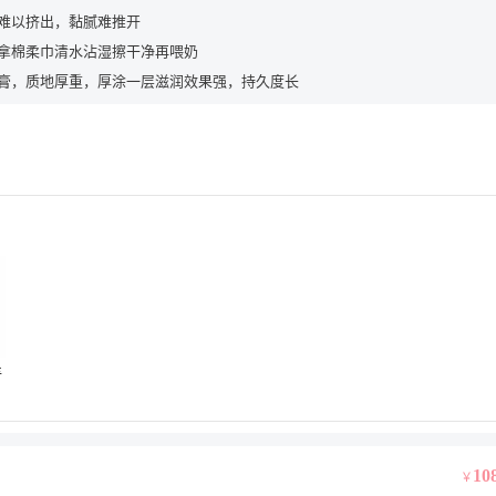
难以挤出，黏腻难推开
拿棉柔巾清水沾湿擦干净再喂奶
膏，质地厚重，厚涂一层滋润效果强，持久度长
羊
10
￥