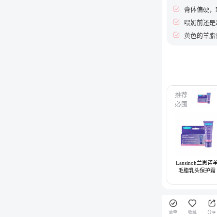
膏体偏硬，
喂奶前还是
黄色的羊脂
推荐
必囤
Lansinoh兰思诺
毛脂乳头保护霜
清单
收藏
分享