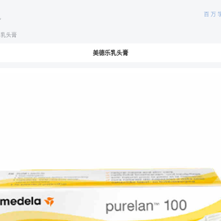
百万
儿
乐乳头膏
美德乐乳头膏