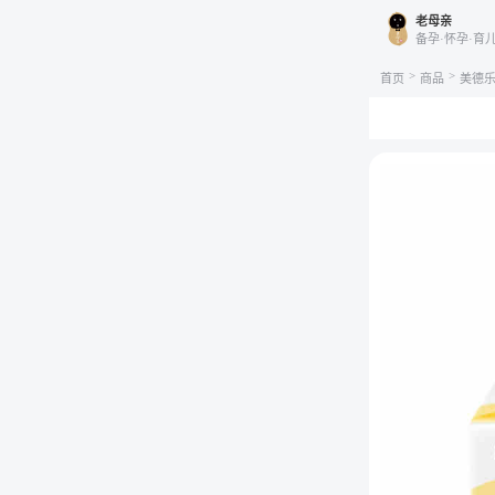
老母亲
备孕·怀孕·育
>
>
首页
商品
美德