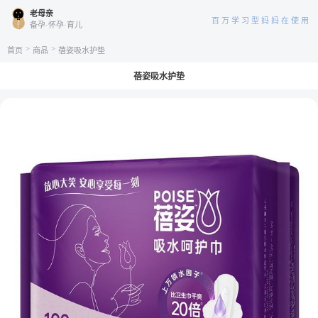
老母亲
百万学习型妈妈在使用
备孕·怀孕·育儿
>
>
首页
商品
蓓姿吸水护垫
蓓姿吸水护垫