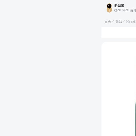
老母亲
备孕·怀孕·育
>
>
首页
商品
Hop