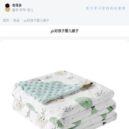
老母亲
百万学习型妈妈在使用
备孕·怀孕·育儿
>
>
首页
商品
gb好孩子婴儿被子
gb好孩子婴儿被子