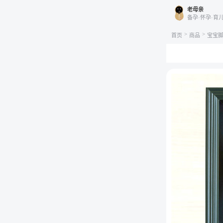
老母亲
备孕·怀孕·育
>
>
首页
商品
宝宝